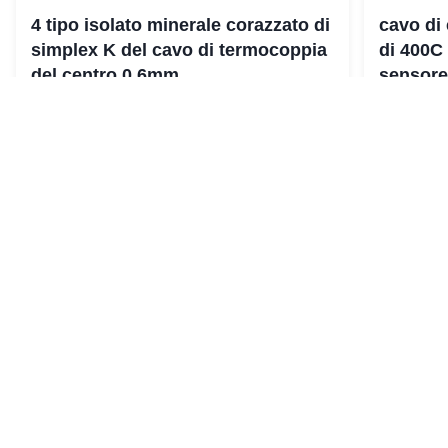
4 tipo isolato minerale corazzato di
cavo di
simplex K del cavo di termocoppia
di 400C 
del centro 0.6mm
sensore
Contatta ora
Ms. Amy Jiang
Manager
E-mail:
amy@leadkin.com
tel:
86-13429323533
CosaAPP:
8613429323533
Wechat:
86-13429323533