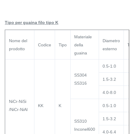
Tipo per guaina filo tipo K
Materiale
Nome del
Diametro
Codice
Tipo
della
Te
prodotto
esterno
guaina
0.5-1.0
SS304
1.5-3.2
SS316
4.0-8.0
NiCr-NiSi
KK
K
0.5-1.0
/NiCr-NiAl
1.5-3.2
SS310
Inconel600
4.0-6.4