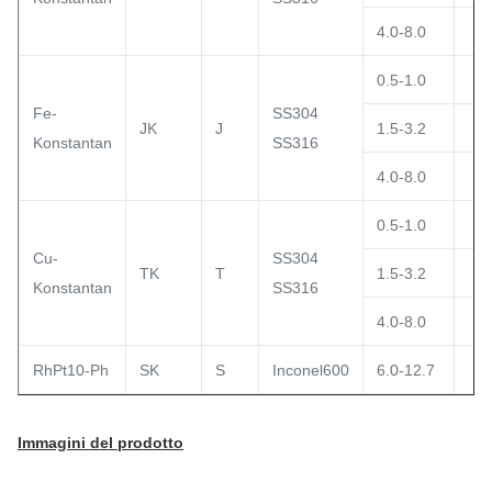
4.0-8.0
0.5-1.0
Fe-
SS304
JK
J
1.5-3.2
Konstantan
SS316
4.0-8.0
0.5-1.0
Cu-
SS304
TK
T
1.5-3.2
Konstantan
SS316
4.0-8.0
RhPt10-Ph
SK
S
Inconel600
6.0-12.7
Immagini del prodotto