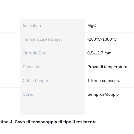
Insulation:
MgO
Temperature Range:
-200°C-1300°C
Outside Dia:
0,5-12,7 mm
Function:
Prova di temperatura
Cable Length:
1-5m o su misura
Core:
Semplice/doppio
tipo J
,
Cavo di termocoppia di tipo J resistente