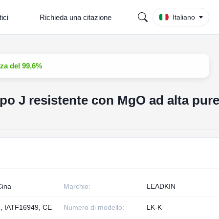
ici
Richieda una citazione
Italiano
zza del 99,6%
ipo J resistente con MgO ad alta pur
Cina
Marchio:
LEADKIN
, IATF16949, CE
Numero di modello:
LK-K