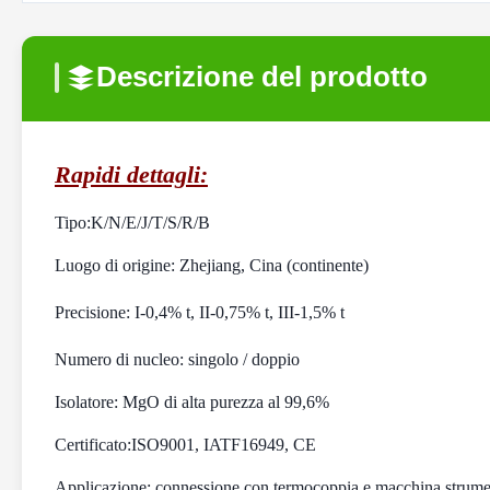
Descrizione del prodotto
Rapidi dettagli:
Tipo:
K/N/E/J/T/S/R/B
Luogo di origine: Zhejiang, Cina (continente)
Precisione: I-0,4% t, II-0,75% t, III-1,5% t
Numero di nucleo: singolo / doppio
Isolatore: MgO di alta purezza al 99,6%
Certificato:
ISO9001, IATF16949, CE
Applicazione: connessione con termocoppia e macchina strume