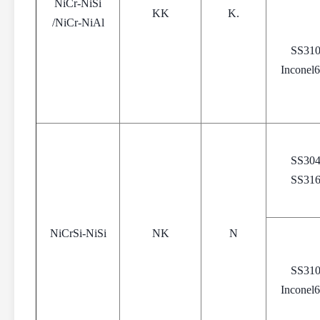
NiCr-NiSi
KK
K.
/NiCr-NiAl
SS31
Inconel
SS30
SS31
NiCrSi-NiSi
NK
N
SS31
Inconel