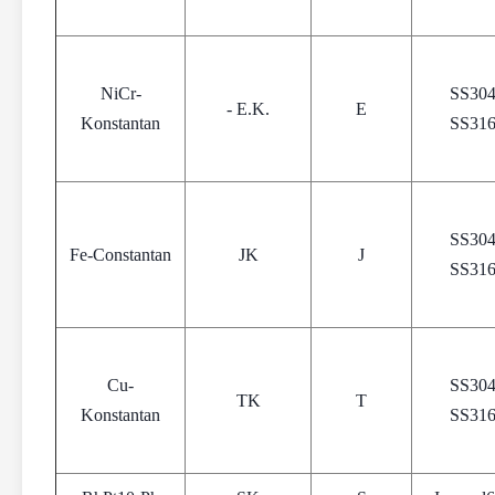
NiCr-
SS30
- E.K.
E
Konstantan
SS31
SS30
Fe-Constantan
JK
J
SS31
Cu-
SS30
TK
T
Konstantan
SS31