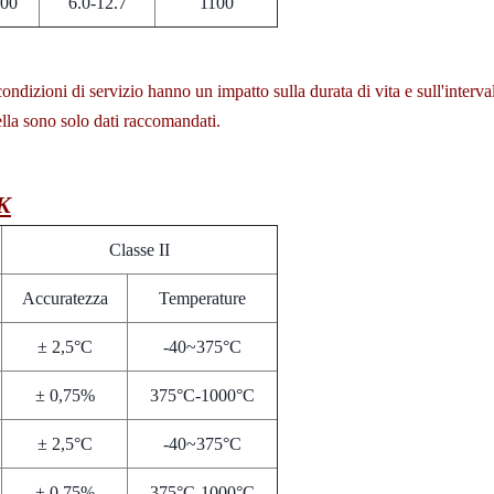
600
6.0-12.7
1100
ondizioni di servizio hanno un impatto sulla durata di vita e sull'interval
bella sono solo dati raccomandati.
 K
Classe II
Accuratezza
Temperature
± 2,5°C
-40~375°C
± 0,75%
375°C-1000°C
± 2,5°C
-40~375°C
± 0,75%
375°C-1000°C