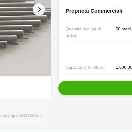
Proprietà Commerciali
Quantità minima di
50 metri
ordine:
Capacità di fornitura:
1,000,0
ermocoppia SS310S di J