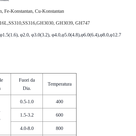
n, Fe-Konstantan, Cu-Konstantan
16L,SS310,SS316,GH3030, GH3039, GH747
1.5(1.6), φ2.0, φ3.0(3.2), φ4.0,φ5.0(4.8),φ6.0(6.4),φ8.0,φ12.7
le
Fuori da
Temperatura
h
Dia.
0.5-1.0
400
4
1.5-3.2
600
6
4.0-8.0
800