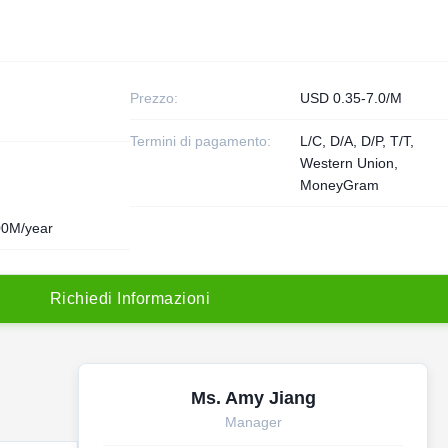
Prezzo:
USD 0.35-7.0/M
Termini di pagamento:
L/C, D/A, D/P, T/T,
Western Union,
MoneyGram
00M/year
R
i
c
h
i
e
d
i
I
n
f
o
r
m
a
z
i
o
n
i
Ms. Amy Jiang
Manager