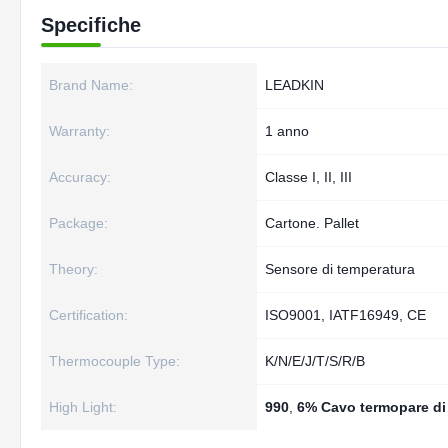
Specifiche
Brand Name:
LEADKIN
Warranty:
1 anno
Accuracy:
Classe I, II, III
Package:
Cartone. Pallet
Theory:
Sensore di temperatura
Certification:
ISO9001, IATF16949, CE
Thermocouple Type:
K/N/E/J/T/S/R/B
High Light:
990
,
6% Cavo termopare di 