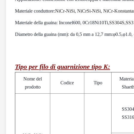
Materiale conduttore:
NiCr-NiSi, NiCrSi-NiSi, NiCr-Konstanta
Materiale della guaina: Inconel600, 0Cr18Ni10Ti,
SS304S,SS3
Diametro della guaina (mm): da 0,5 mm a 12,7 mm:φ0.5,φ1.0, φ
Tipo per filo di guarnizione tipo K:
Nome del
Materia
Codice
Tipo
prodotto
Shaet
SS30
SS31