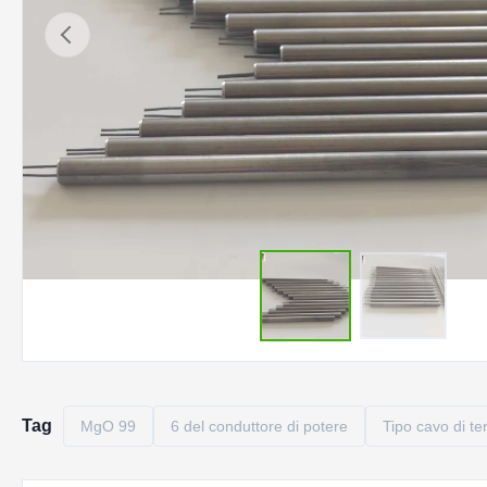
Tag
MgO 99
6 del conduttore di potere
Tipo cavo di t