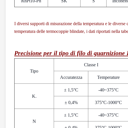
RhPt10-Ph
SK
S
Inconel
I diversi supporti di misurazione della temperatura e le diverse c
temperatura delle termocoppie blindate, i dati riportati nella ta
Precisione per il tipo di filo di guarnizione
Classe I
Tipo
Accuratezza
Temperature
± 1,5°C
-40~375°C
K.
± 0,4%
375°C-1000°C
± 1,5°C
-40~375°C
N
± 0,4%
375°C-1000°C